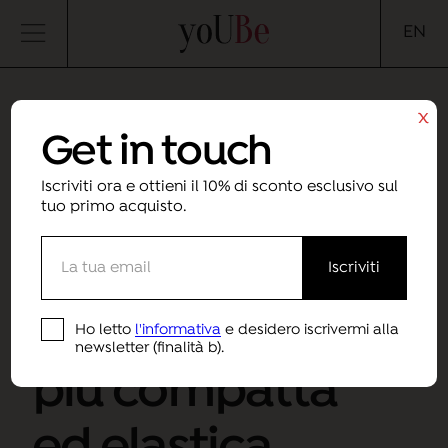
yoUBe
EN
x
Get in touch
17/10/2022
Iscriviti ora e ottieni il 10% di sconto esclusivo sul
Come attenuare
tuo primo acquisto.
le rughe del viso
per una pelle
Ho letto
l'informativa
e desidero iscrivermi alla
newsletter (finalità b).
più compatta