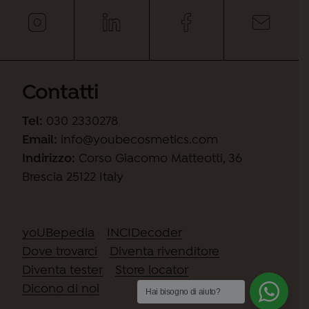
Contatti
Tel:
030 2330278
Email:
info@youbecosmetics.com
Indirizzo:
Corso Giacomo Matteotti, 36
Brescia 25122 Italy
yoUBepedia
INCIDecoder
Dove trovarci
Diventa rivenditore
Diventa tester
Store locator
Dicono di noi
Hai bisogno di aiuto?