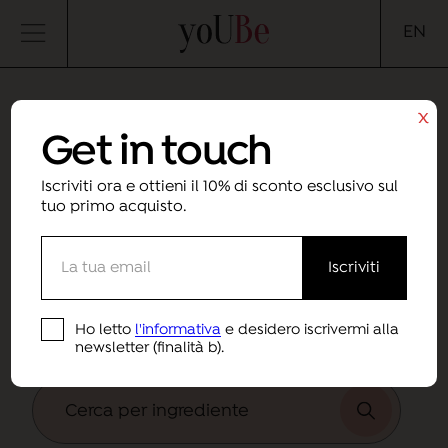
yoUBe
EN
x
Get in touch
INCI
Decoder
Iscriviti ora e ottieni il 10% di sconto esclusivo sul
tuo primo acquisto.
Una sezione
senza filtri
, dove puoi scoprire
tutto sugli ingredienti nelle nostre formule,
in modo da poter scegliere i prodotti per la
Ho letto
l'informativa
e desidero iscrivermi alla
tua cura della pelle in modo
consapevole
!
newsletter (finalità b).