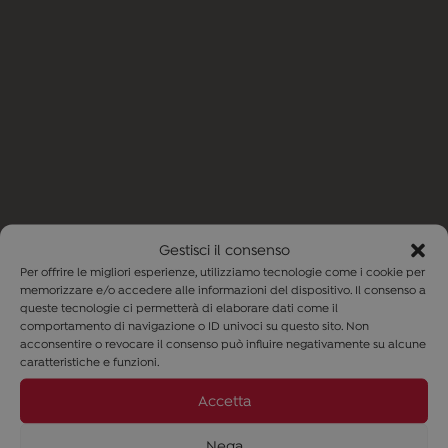
Gestisci il consenso
Per offrire le migliori esperienze, utilizziamo tecnologie come i cookie per
memorizzare e/o accedere alle informazioni del dispositivo. Il consenso a
queste tecnologie ci permetterà di elaborare dati come il
comportamento di navigazione o ID univoci su questo sito. Non
acconsentire o revocare il consenso può influire negativamente su alcune
caratteristiche e funzioni.
Accetta
AnimA
Trattamento giorno & notte protettivo e
Nega