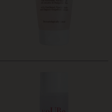
A+MORE
Scrub viso esfoliante