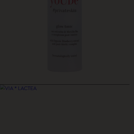
GI∞IA INFINITA
Tonico illuminante