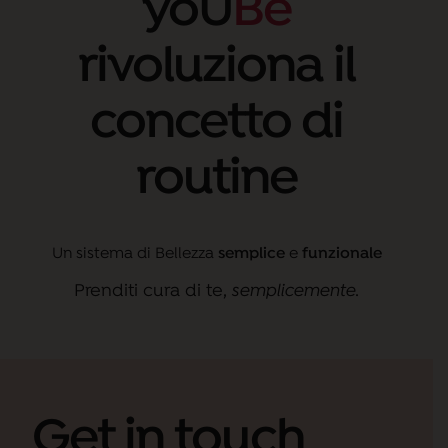
yoU
Be
AGGIUNGI AL
39,90
€
rivoluziona il
Il
Il
29,90
€
CARRELLO
prezzo
prezzo
concetto di
originale
attuale
era:
è:
routine
39,90 €.
29,90 €.
Un sistema di Bellezza
semplice
e
funzionale
Prenditi cura di te,
semplicemente
.
Get in touch