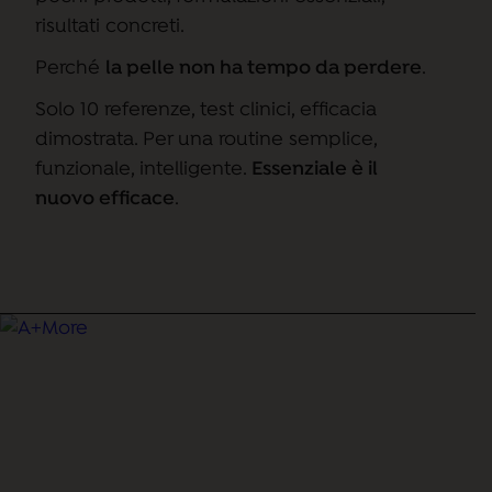
era:
è:
risultati concreti.
24,90 €.
19,90 €.
Perché
la pelle non ha tempo da perdere
.
Solo 10 referenze, test clinici, efficacia
dimostrata.
Per una routine semplice,
funzionale, intelligente.
Essenziale è il
nuovo efficace
.