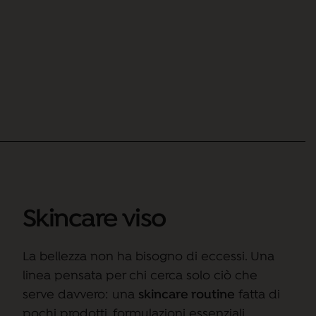
Vivienne Glow
Schiarente illuminante
Skincare viso
AGGIUNGI AL
24,90
€
La bellezza non ha bisogno di eccessi.
Una
Il
Il
19,90
€
CARRELLO
linea pensata per chi cerca solo ciò che
prezzo
prezzo
serve davvero:
una
skincare routine
fatta di
originale
attuale
pochi prodotti, formulazioni essenziali,