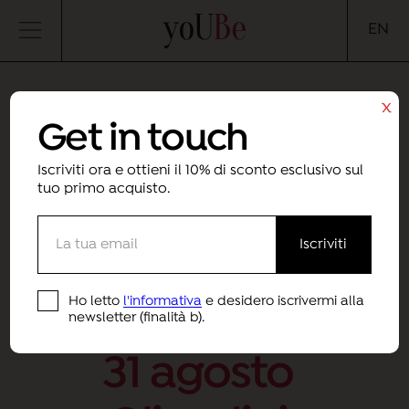
yoUBe
EN
x
Get in touch
CHIUSURA
Iscriviti ora e ottieni il 10% di sconto esclusivo sul
tuo primo acquisto.
ESTIVA
Saremo chiusi
Ho letto
l'informativa
e desidero iscrivermi alla
per ferie dall'8 al
newsletter (finalità b).
31 agosto