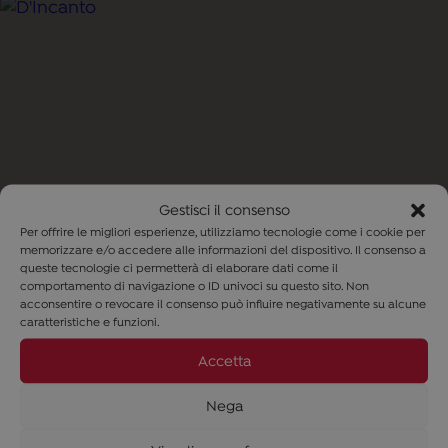
Vita Fort3
Acqua micellare
AGGIUNGI AL
19,90
€
Il
Il
14,90
€
CARRELLO
prezzo
prezzo
Gestisci il consenso
originale
attuale
Per offrire le migliori esperienze, utilizziamo tecnologie come i cookie per
era:
è:
memorizzare e/o accedere alle informazioni del dispositivo. Il consenso a
19,90 €.
14,90 €.
queste tecnologie ci permetterà di elaborare dati come il
comportamento di navigazione o ID univoci su questo sito. Non
acconsentire o revocare il consenso può influire negativamente su alcune
caratteristiche e funzioni.
Accetta
Nega