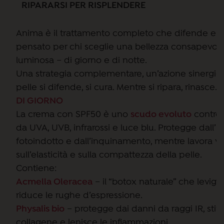
RIPARARSI PER RISPLENDERE
Anima è il trattamento completo che difende e r
pensato per chi sceglie una bellezza consapevole,
luminosa – di giorno e di notte.
Una strategia complementare, un’azione sinergica
pelle si difende, si cura. Mentre si ripara, rinasce.
DI GIORNO
La crema con SPF50 è uno
scudo evoluto
contro 
da UVA, UVB, infrarossi e luce blu. Protegge dall
fotoindotto e dall’inquinamento, mentre lavora vi
sull’elasticità e sulla compattezza della pelle.
Contiene:
Acmella Oleracea
– il “botox naturale” che leviga
riduce le rughe d’espressione.
Physalis bio
– protegge dai danni da raggi IR, stimo
collagene e lenisce le infiammazioni.