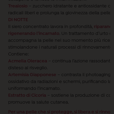
Trealosio
– zucchero idratante e antiossidante che
radicali liberi e prolunga la giovinezza della pelle.
DI NOTTE
Il siero concentrato lavora in profondità,
riparando
rigenerando l’incarnato
. Un trattamento d’urto c
accompagna la pelle nel suo momento più ricetti
stimolandone i naturali processi di rinnovamento.
Contiene:
Acmella Oleracea
– continua l’azione rassodante,
disteso al risveglio.
Artemisia Giapponese
– contrasta il photoaging e
ossidativo da radiazioni e schermi, purificando la 
uniformando l’incarnato.
Estratto di Cicoria
– sostiene la produzione di coll
promuove la salute cutanea.
Per una pelle che si protegge, si libera e si rinno