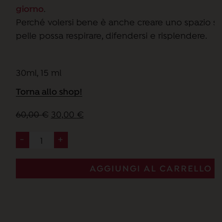
giorno
.
Perché volersi bene è anche creare uno spazio si
pelle possa respirare, difendersi e risplendere.
30ml, 15 ml
Torna allo shop!
Il
Il
60,00
€
30,00
€
prezzo
prezzo
-
+
AnimA
originale
attuale
-
era:
è:
day
60,00 €.
30,00 €.
AGGIUNGI AL CARRELLO
and
night
treatment
quantità