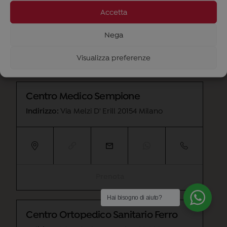
Accetta
Nega
Visualizza preferenze
Prenota
Centro Medico Sempione
Indirizzo:
Via Melzi D' Erill 20154 Milano
Prenota
Hai bisogno di aiuto?
Centro Ortopedico Sanitario Ferro