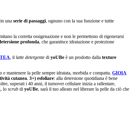
e in una
serie di passaggi
, ognuno con la sua funzione e tuttie
limitano la corretta ossigenazione e non le permettono di rigenerarsi
detersione profonda
, che garantisce idratazione e protezione
CTEA
, il
latte detergente
di
yoUBe
è un prodotto dalla
texture
viso e mantenere la pelle sempre idratata, morbida e compatta.
GIOIA
tività cutanea
.
3+) esfoliare
: alla detersione quotidiana è bene
re, superati i 40 anni, il turnover cellulare inizia a rallentare,
E
, lo
scrub
di
yoUBe
, sarà il tuo alleato nel liberare la pelle da ciò che