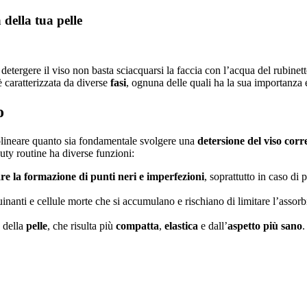
 della tua pelle
 detergere il viso non basta sciacquarsi la faccia con l’acqua del rubinett
 caratterizzata da diverse
fasi
, ognuna delle quali ha la sua importanza e
o
ttolineare quanto sia fondamentale svolgere una
detersione del viso corr
uty routine ha diverse funzioni:
are la formazione di punti neri e imperfezioni
, soprattutto in caso di 
uinanti e cellule morte che si accumulano e rischiano di limitare l’assorbib
 della
pelle
, che risulta più
compatta
,
elastica
e dall’
aspetto più sano
.