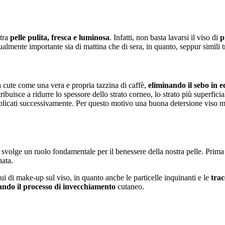
stra
pelle pulita, fresca e luminosa
. Infatti, non basta lavarsi il viso di
p
ualmente importante sia di mattina che di sera, in quanto, seppur simili
a cute come una vera e propria tazzina di caffè,
eliminando il sebo in e
ribuisce a ridurre lo spessore dello strato corneo, lo strato più superfici
applicati successivamente. Per questo motivo una buona detersione viso 
 svolge un ruolo fondamentale per il benessere della nostra pelle. Prima
nata.
ui di make-up sul viso, in quanto anche le particelle inquinanti e le
trac
ando il processo di invecchiamento
cutaneo.