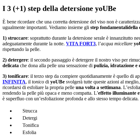
I 3 (+1) step della detersione yoUBe
È bene ricordare che una corretta detersione del viso non è caratterizz
ugualmente importanti. Vediamo insieme gli
step fondamentali
della
1)
struccare
: soprattutto durante la detersione serale è innanzitutto n
adeguatamente durante la notte.
VITA FORT3
, l’
acqua micellare
yo
rispettando la pelle.
2)
detergere
: il secondo passaggio è detergere il nostro viso per rim
delicata
che dona alla pelle una sensazione di
pulizia, idratazione e
3) tonificare
: il terzo step da compiere quotidianamente è quello di ap
INFINITA
, il
tonico
di
yoUBe
svolgerà tutte queste azioni al meglio,
ricordarsi di esfoliare la propria pelle
una volta a settimana
. L’esfoli
rendendo la pelle più opaca e meno compatta. L’
effetto illuminante 
è superfluo con un’esfoliazione profonda e allo stesso tempo delicata.
Strucca
Detergi
Tonifica
Esfolia