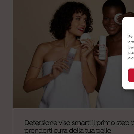
Per
e/o
per
que
alc
Detersione viso smart: il primo step 
prenderti cura della tua pelle