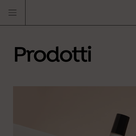
Get i
Prodotti
Iscriviti ora e ottie
Ho letto
l'infor