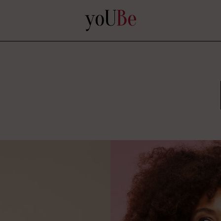
yoUBe
n touch
M
ni il 10% di sconto esclusivo sul tuo primo acquisto.
mativa
e desidero iscrivermi alla newsletter (finalità b).