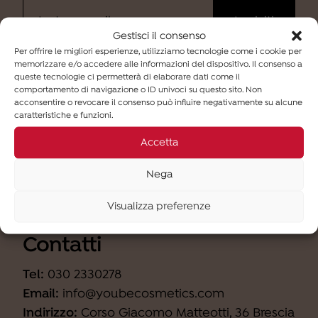
Gestisci il consenso
Per offrire le migliori esperienze, utilizziamo tecnologie come i cookie per
memorizzare e/o accedere alle informazioni del dispositivo. Il consenso a
Ho letto
l'informativa
e desidero iscrivermi alla
queste tecnologie ci permetterà di elaborare dati come il
newsletter (finalità b).
comportamento di navigazione o ID univoci su questo sito. Non
acconsentire o revocare il consenso può influire negativamente su alcune
caratteristiche e funzioni.
Accetta
Nega
Visualizza preferenze
Contatti
Tel:
030 2330278
Email:
info@youbecosmetics.com
Indirizzo:
Corso Giacomo Matteotti, 36 Brescia