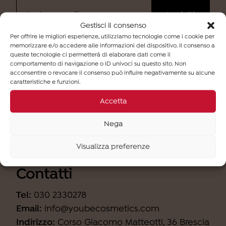
Gestisci il consenso
Per offrire le migliori esperienze, utilizziamo tecnologie come i cookie per
memorizzare e/o accedere alle informazioni del dispositivo. Il consenso a
Ho letto
l'informativa
e desidero iscrivermi alla
queste tecnologie ci permetterà di elaborare dati come il
newsletter (finalità b).
comportamento di navigazione o ID univoci su questo sito. Non
acconsentire o revocare il consenso può influire negativamente su alcune
caratteristiche e funzioni.
Accetta
Nega
Visualizza preferenze
Contatti
Tel:
030 2330278
Email:
info@youbecosmetics.com
Indirizzo:
Corso Giacomo Matteotti, 36 Brescia