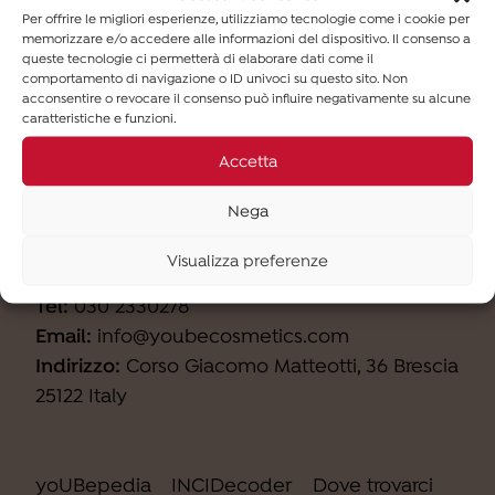
newsletter (finalità b).
Per offrire le migliori esperienze, utilizziamo tecnologie come i cookie per
memorizzare e/o accedere alle informazioni del dispositivo. Il consenso a
queste tecnologie ci permetterà di elaborare dati come il
comportamento di navigazione o ID univoci su questo sito. Non
acconsentire o revocare il consenso può influire negativamente su alcune
caratteristiche e funzioni.
Accetta
Nega
Contatti
Visualizza preferenze
Tel:
030 2330278
Email:
info@youbecosmetics.com
Indirizzo:
Corso Giacomo Matteotti, 36 Brescia
25122 Italy
yoUBepedia
INCIDecoder
Dove trovarci