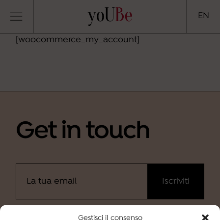
yoUBe
EN
[woocommerce_my_account]
Get in touch
Ho letto
l'informativa
e desidero iscrivermi alla
Gestisci il consenso