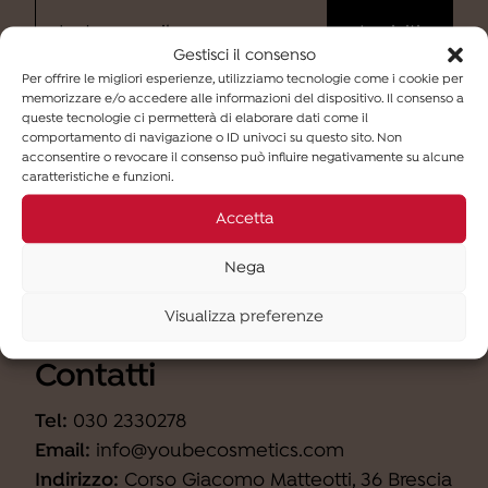
Gestisci il consenso
Per offrire le migliori esperienze, utilizziamo tecnologie come i cookie per
memorizzare e/o accedere alle informazioni del dispositivo. Il consenso a
Ho letto
l'informativa
e desidero iscrivermi alla
queste tecnologie ci permetterà di elaborare dati come il
newsletter (finalità b).
comportamento di navigazione o ID univoci su questo sito. Non
acconsentire o revocare il consenso può influire negativamente su alcune
caratteristiche e funzioni.
Accetta
Nega
Visualizza preferenze
Contatti
Tel:
030 2330278
Email:
info@youbecosmetics.com
Indirizzo:
Corso Giacomo Matteotti, 36 Brescia