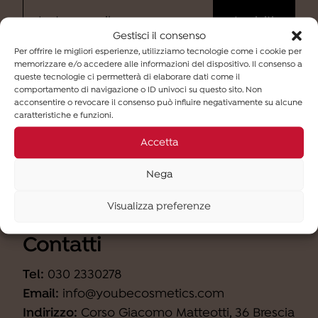
Gestisci il consenso
Per offrire le migliori esperienze, utilizziamo tecnologie come i cookie per
memorizzare e/o accedere alle informazioni del dispositivo. Il consenso a
Ho letto
l'informativa
e desidero iscrivermi alla
queste tecnologie ci permetterà di elaborare dati come il
newsletter (finalità b).
comportamento di navigazione o ID univoci su questo sito. Non
acconsentire o revocare il consenso può influire negativamente su alcune
caratteristiche e funzioni.
Accetta
Nega
Visualizza preferenze
Contatti
Tel:
030 2330278
Email:
info@youbecosmetics.com
Indirizzo:
Corso Giacomo Matteotti, 36 Brescia