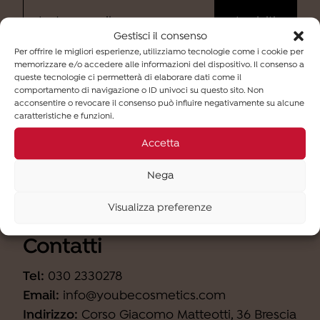
Gestisci il consenso
Per offrire le migliori esperienze, utilizziamo tecnologie come i cookie per
memorizzare e/o accedere alle informazioni del dispositivo. Il consenso a
Ho letto
l'informativa
e desidero iscrivermi alla
queste tecnologie ci permetterà di elaborare dati come il
newsletter (finalità b).
comportamento di navigazione o ID univoci su questo sito. Non
acconsentire o revocare il consenso può influire negativamente su alcune
caratteristiche e funzioni.
Accetta
Nega
Visualizza preferenze
Contatti
Tel:
030 2330278
Email:
info@youbecosmetics.com
Indirizzo:
Corso Giacomo Matteotti, 36 Brescia