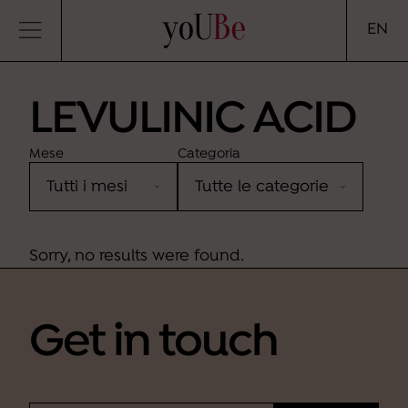
yoUBe
EN
LEVULINIC ACID
Mese
Categoria
Sorry, no results were found.
Ho letto
l'informativa
e desidero iscrivermi alla
newsletter (finalità b).
Get in touch