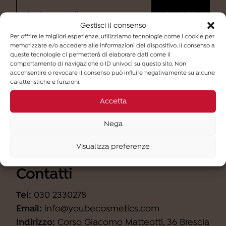
Gestisci il consenso
Per offrire le migliori esperienze, utilizziamo tecnologie come i cookie per
memorizzare e/o accedere alle informazioni del dispositivo. Il consenso a
Ho letto
l'informativa
e desidero iscrivermi alla
queste tecnologie ci permetterà di elaborare dati come il
newsletter (finalità b).
comportamento di navigazione o ID univoci su questo sito. Non
acconsentire o revocare il consenso può influire negativamente su alcune
caratteristiche e funzioni.
Accetta
Nega
Visualizza preferenze
Contatti
Tel:
030 2330278
Email:
info@youbecosmetics.com
Indirizzo:
Corso Giacomo Matteotti, 36