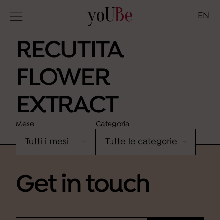
CHAMOMILLA
yoUBe
EN
RECUTITA
FLOWER
EXTRACT
Mese
Categoria
Sorry, no results were found.
Get in touch