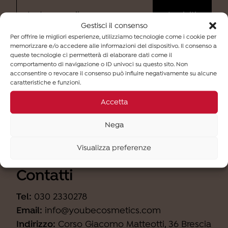
Gestisci il consenso
Per offrire le migliori esperienze, utilizziamo tecnologie come i cookie per
memorizzare e/o accedere alle informazioni del dispositivo. Il consenso a
Ho letto
l'informativa
e desidero iscrivermi alla
queste tecnologie ci permetterà di elaborare dati come il
newsletter (finalità b).
comportamento di navigazione o ID univoci su questo sito. Non
acconsentire o revocare il consenso può influire negativamente su alcune
caratteristiche e funzioni.
Accetta
Nega
Visualizza preferenze
Contatti
Tel:
030 2330278
Email:
info@youbecosmetics.com
Indirizzo:
Corso Giacomo Matteotti, 36 Brescia