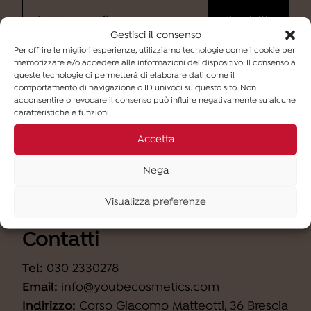
Gestisci il consenso
Per offrire le migliori esperienze, utilizziamo tecnologie come i cookie per
memorizzare e/o accedere alle informazioni del dispositivo. Il consenso a
Ho letto
l'informativa
e desidero iscrivermi alla
queste tecnologie ci permetterà di elaborare dati come il
newsletter (finalità b).
comportamento di navigazione o ID univoci su questo sito. Non
acconsentire o revocare il consenso può influire negativamente su alcune
caratteristiche e funzioni.
Accetta
Nega
Visualizza preferenze
Contatti
Tel:
030 2330278
Email:
info@youbecosmetics.com
Indirizzo:
Corso Giacomo Matteotti, 36 Brescia