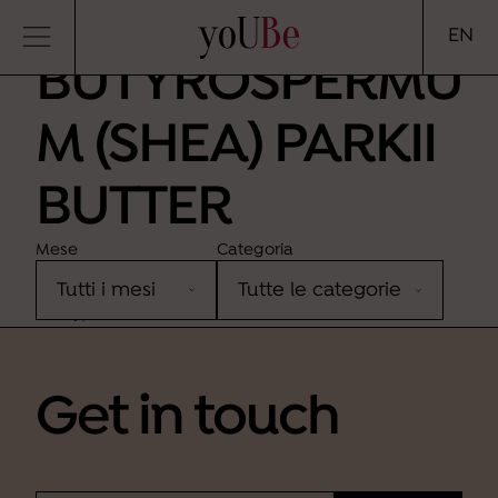
yoUBe
EN
BUTYROSPERMU
M (SHEA) PARKII
BUTTER
Mese
Categoria
Sorry, no results were found.
Get in touch